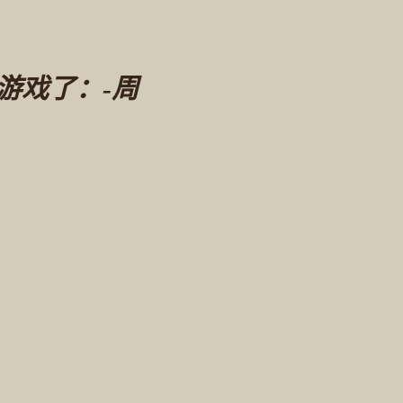
计游戏了：
-
周